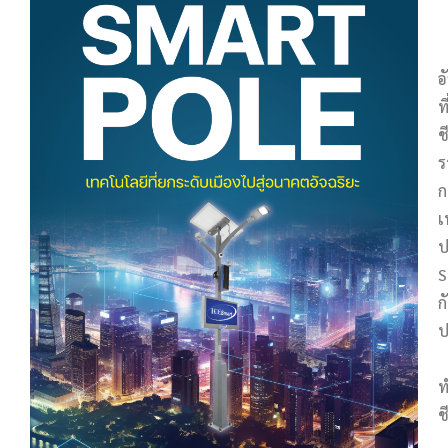
อ
ท
ช
ร
ก
เ
ป
S
ก
ป
โ
ท
ช