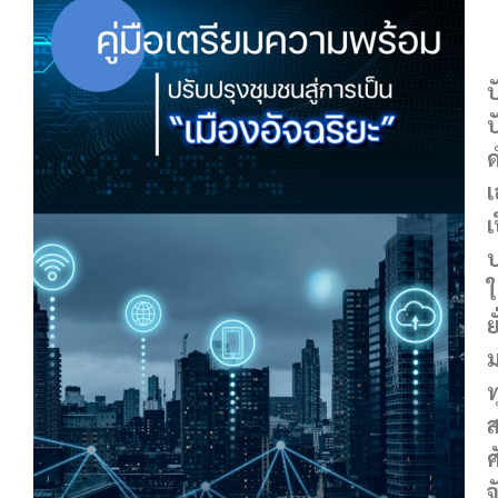
เ
ป
ป
เ
เ
ใ
ย
ม
ท
ส