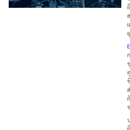
ถ
ย
ก
ช
ค
ช
ส
ก
ร
บ
ถ